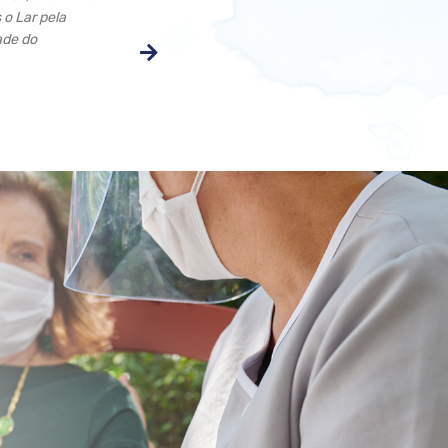
 o Lar pela
tô velhinha… É por que eu gosto daqui! O Lar é um lugar q
ade do
muitas coisas boas. O Lar é uma casa da gente dep
Yeda Brizola
Residente desde setembro/