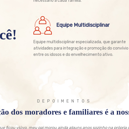
necessário à cada família.
Equipe Multidisciplinar
cê!
Equipe multidisciplinar especializada, que garante
atividades para integração e promoção do convívio
entre os idosos e do envelhecimento ativo.
DEPOIMENTOS
ção dos moradores e familiares é a no
ue ficou viúvo, meu pai morou ainda alguns anos sozinho na própria 