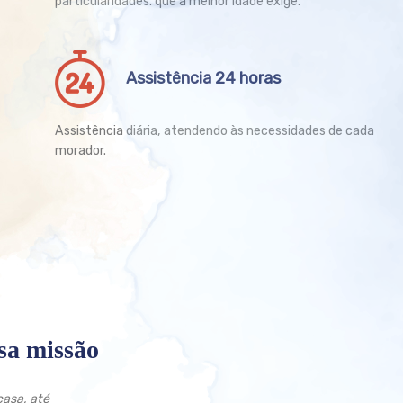
particularidades. que a melhor idade exige.
Assistência 24 horas
Assistência diária, atendendo às necessidades de cada
morador.
ssa missão
casa, até
Eu gosto do Lar! Pra ficar 20 anos aqui não é brincadeira!